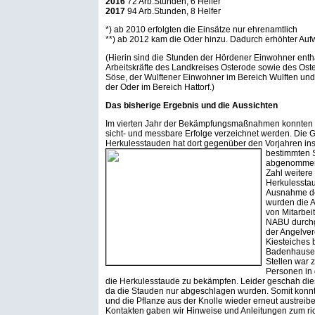
2016
72 Arb.Stunden, 6 Helfer
2017
94 Arb.Stunden, 8 Helfer
*) ab 2010 erfolgten die Einsätze nur ehrenamtlich
**) ab 2012 kam die Oder hinzu. Dadurch erhöhter Au
(Hierin sind die Stunden der Hördener Einwohner entha
Arbeitskräfte des Landkreises Osterode sowie des Ost
Söse, der Wulftener Einwohner im Bereich Wulften un
der Oder im Bereich Hattorf.)
Das bisherige Ergebnis und die Aussichten
Im vierten Jahr der Bekämpfungsmaßnahmen konnten i
sicht- und messbare Erfolge verzeichnet werden. Die 
Herkulesstauden hat dort gegenüber den Vorjahren ins
bestimmten S
abgenommen.
Zahl weiter
Herkulesstau
Ausnahme de
wurden die A
von Mitarbei
NABU durchg
der Angelver
Kiesteiches 
Badenhausen
Stellen war 
Personen in 
die Herkulesstaude zu bekämpfen. Leider geschah di
da die Stauden nur abgeschlagen wurden. Somit konnt
und die Pflanze aus der Knolle wieder erneut austreibe
Kontakten gaben wir Hinweise und Anleitungen zum ri