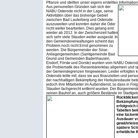
Pflanze und stellten unser eigens erstelltes Information
Aus personellen Gründen sah sich der
NABU Osterode nicht in der Lage, seine
Aktivitäten über das bisherige Gebiet
zwischen Bad Lauterberg und Osterode
auszuweiten und konnten daher die Oder
nicht weiter bearbeiten. Dies gelang erst
wieder ab 2012. In der Zwischenzeit hatten
sich sehr viele Stauden weiter ausgesät. In
den Gemeindeverwaltungen scheint das
Problem noch nicht Ernst genommen zu
werden. Die Bürgermeister der Söse-
Anliegergemeinden (Samtgemeinde Bad
Grund und Gemeinden Badenhausen,
Eisdorf, Förste und Dorste) wurden vom NABU Ostero
die Problematik des Riesenbärenklau allgemein und sp
der Gemeindegrenzen hingewiesen. Leider erfolgten k
Osterode teilte mit, dass sie aus finanziellen und pers
der nachhaltigen Bekämpfung der Herkulesstaude betei
jedoch ihre Mitarbeiter im Außendienst, so dass in Fo
Stauden fachgerecht entfernt wurden. Der Bürgermeist
seinen Bauhof an, auch größere Bestände im Stadtgebi
Rückblickend
Bekämpfung
erfolgreich 
Tabellen bel
eine lückenl
Ausdauer vo
gewährleiste
spätere Sch
erhebliche K