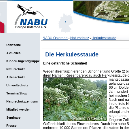
NABU Osterode
Naturschutz
Herkulesstaude
-
-
Startseite
Aktuelles
Die Herkulesstaude
Kinder/Jugendgruppe
Eine gefährliche Schönheit
Naturschutz
Wegen ihrer faszinierenden Schönheit und Größe (2 bis
ihren Namen: Riesenbärenklau auch Herkulesstaude g
Artenschutz
mantegazzi
gelangte das
Umweltschutz
60 cm Dolde
Jahrhundert
Termine/Shop
heimischen 
Nach und na
Naturschutzzentrum
in die freie 
die Pflanze 
Mitglied werden
erlangt und w
sogenannte B
Seminare
jüngerer Zei
Gefährlichkeit dieses Einwanderers: Durch ihre hohe 
Presse
mehreren 10.000 Samen pro Pflanze, die zudem in der