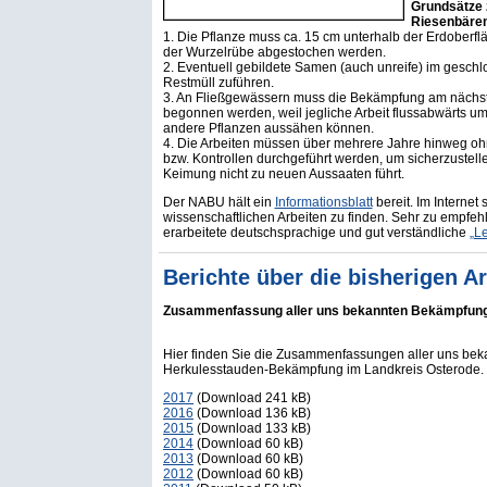
Grundsätze
Riesenbäre
1. Die Pflanze muss ca. 15 cm unterhalb der Erdoberf
der Wurzelrübe abgestochen werden.
2. Eventuell gebildete Samen (auch unreife) im gesch
Restmüll zuführen.
3. An Fließgewässern muss die Bekämpfung am nächst
begonnen werden, weil jegliche Arbeit flussabwärts um
andere Pflanzen aussähen können.
4. Die Arbeiten müssen über mehrere Jahre hinweg oh
bzw. Kontrollen durchgeführt werden, um sicherzustell
Keimung nicht zu neuen Aussaaten führt.
Der NABU hält ein
Informationsblatt
bereit. Im Internet
wissenschaftlichen Arbeiten zu finden. Sehr zu empfehle
erarbeitete deutschsprachige und gut verständliche
„L
Berichte über die bisherigen A
Zusammenfassung aller uns bekannten Bekämpfu
Hier finden Sie die Zusammenfassungen aller uns b
Herkulesstauden-Bekämpfung im Landkreis Osterode.
2017
(Download 241 kB)
2016
(Download 136 kB)
2015
(Download 133 kB)
2014
(Download 60 kB)
2013
(Download 60 kB)
2012
(Download 60 kB)