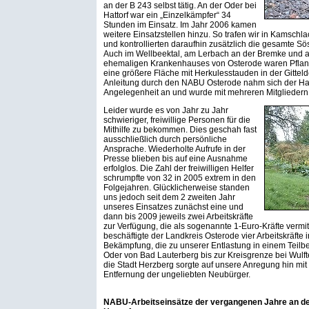
an der B 243 selbst tätig. An der Oder bei
Hattorf war ein „Einzelkämpfer“ 34
Stunden im Einsatz. Im Jahr 2006 kamen
weitere Einsatzstellen hinzu. So trafen wir in Kamsch
und kontrollierten daraufhin zusätzlich die gesamte S
Auch im Wellbeektal, am Lerbach an der Bremke und
ehemaligen Krankenhauses von Osterode waren Pflan
eine größere Fläche mit Herkulesstauden in der Gitte
Anleitung durch den NABU Osterode nahm sich der Har
Angelegenheit an und wurde mit mehreren Mitgliedern t
Leider wurde es von Jahr zu Jahr
schwieriger, freiwillige Personen für die
Mithilfe zu bekommen. Dies geschah fast
ausschließlich durch persönliche
Ansprache. Wiederholte Aufrufe in der
Presse blieben bis auf eine Ausnahme
erfolglos. Die Zahl der freiwilligen Helfer
schrumpfte von 32 in 2005 extrem in den
Folgejahren. Glücklicherweise standen
uns jedoch seit dem 2 zweiten Jahr
unseres Einsatzes zunächst eine und
dann bis 2009 jeweils zwei Arbeitskräfte
zur Verfügung, die als sogenannte 1-Euro-Kräfte vermit
beschäftigte der Landkreis Osterode vier Arbeitskräfte
Bekämpfung, die zu unserer Entlastung in einem Teilbe
Oder von Bad Lauterberg bis zur Kreisgrenze bei Wulf
die Stadt Herzberg sorgte auf unsere Anregung hin mit
Entfernung der ungeliebten Neubürger.
NABU-Arbeitseinsätze der vergangenen Jahre an de