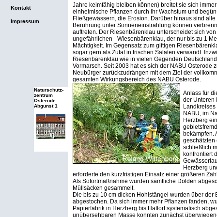
Jahre keimfähig bleiben können) breitet sie sich immer
Kontakt
einheimische Pflanzen durch ihr Wachstum und begüns
Fließgewässern, die Erosion. Darüber hinaus sind alle P
Impressum
Berührung unter Sonneneinstrahlung können verbren
auftreten. Der Riesenbärenklau unterscheidet sich vo
ungefährlichen - Wiesenbärenklau, der nur bis zu 1 Me
Mächtigkeit. Im Gegensatz zum giftigen Riesenbärenk
sogar gern als Zutat in frischen Salaten verwandt. Inz
Riesenbärenklau wie in vielen Gegenden Deutschland
Vormarsch. Seit 2003 hat es sich der NABU Osterode 
Neubürger zurückzudrängen mit dem Ziel der vollkom
gesamten Wirkungsbereich des NABU Osterode.
Naturschutz-
Anlass für d
zentrum
der Unteren
Osterode
Abgunst 1
Landkreises
NABU, im Nat
Herzberg ein
gebietsfremd
bekämpfen. A
geschätzten 
schließlich 
konfrontiert 
Gewässerlau
Herzberg und 
erforderte den kurzfristigen Einsatz einer größeren Zah
Als Sofortmaßnahme wurden sämtliche Dolden abgeschn
Müllsäcken gesammelt.
Die bis zu 10 cm dicken Hohlstängel wurden über der 
abgestochen. Da sich immer mehr Pflanzen fanden, wu
Papierfabrik in Herzberg bis Hattorf systematisch abg
unübersehbaren Masse konnten zunächst überwiegend