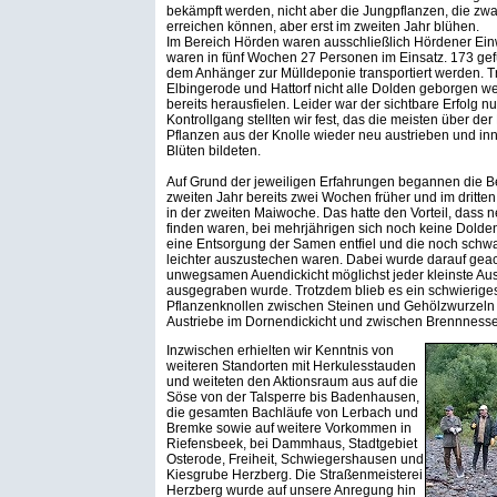
bekämpft werden, nicht aber die Jungpflanzen, die zw
erreichen können, aber erst im zweiten Jahr blühen.
Im Bereich Hörden waren ausschließlich Hördener Ein
waren in fünf Wochen 27 Personen im Einsatz. 173 gef
dem Anhänger zur Mülldeponie transportiert werden. T
Elbingerode und Hattorf nicht alle Dolden geborgen we
bereits herausfielen. Leider war der sichtbare Erfolg n
Kontrollgang stellten wir fest, das die meisten über d
Pflanzen aus der Knolle wieder neu austrieben und in
Blüten bildeten.
Auf Grund der jeweiligen Erfahrungen begannen di
zweiten Jahr bereits zwei Wochen früher und im dritten
in der zweiten Maiwoche. Das hatte den Vorteil, dass 
finden waren, bei mehrjährigen sich noch keine Dolde
eine Entsorgung der Samen entfiel und die noch schw
leichter auszustechen waren. Dabei wurde darauf geac
unwegsamen Auendickicht möglichst jeder kleinste Au
ausgegraben wurde. Trotzdem blieb es ein schwieriges
Pflanzenknollen zwischen Steinen und Gehölzwurzeln 
Austriebe im Dornendickicht und zwischen Brennnesse
Inzwischen erhielten wir Kenntnis von
weiteren Standorten mit Herkulesstauden
und weiteten den Aktionsraum aus auf die
Söse von der Talsperre bis Badenhausen,
die gesamten Bachläufe von Lerbach und
Bremke sowie auf weitere Vorkommen in
Riefensbeek, bei Dammhaus, Stadtgebiet
Osterode, Freiheit, Schwiegershausen und
Kiesgrube Herzberg. Die Straßenmeisterei
Herzberg wurde auf unsere Anregung hin